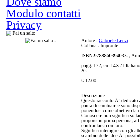
Dove siamo
Modulo contatti
Privacy
Fai un salto
Autore :
Gabriele Lenzi
Collana : Impronte
ISBN:9788860394033. , Ann
pagg. 172; cm 14X21 Italian
Br.
€ 12.00
Descrizione
Questo racconto Ã¨ dedicato a
paura di cambiare e sono dispo
ponendosi come obiettivo la r
Conoscere non significa soltan
proporsi in prima persona, aff
confrontarsi con loro.
Significa interagire con gli al
scambio delle idee Ã¨ possibil