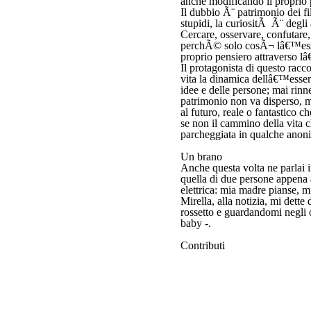
anche modificando il proprio 
Il dubbio Ã¨ patrimonio dei fil
stupidi, la curiositÃ Ã¨ degli
Cercare, osservare, confutare,
perchÃ© solo cosÃ¬ lâ€™esse
proprio pensiero attraverso 
Il protagonista di questo racc
vita la dinamica dellâ€™esser
idee e delle persone; mai rinn
patrimonio non va disperso, m
al futuro, reale o fantastico ch
se non il cammino della vita 
parcheggiata in qualche anoni
Un brano
Anche questa volta ne parlai i
quella di due persone appena a
elettrica: mia madre pianse, m
Mirella, alla notizia, mi dette
rossetto e guardandomi negli
baby -.
Contributi